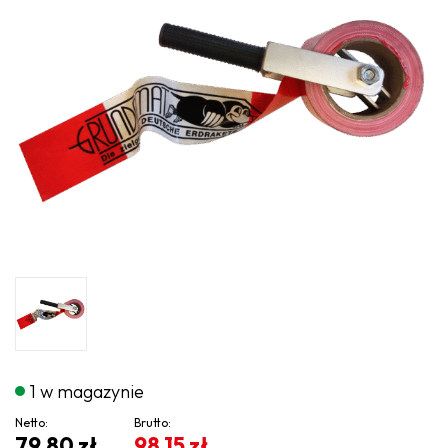
1 w magazynie
Netto:
Brutto:
79,80
zł
98,15
zł