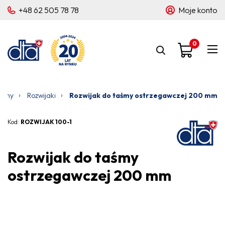
+48 62 505 78 78
Moje konto
0
›
›
yczny
Rozwijaki
Rozwijak do taśmy ostrzegawczej 200 mm
Kod:
ROZWIJAK 100-1
Rozwijak do taśmy
ostrzegawczej 200 mm