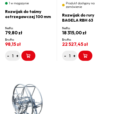
1 w magazynie
Produkt dostępny na
zamówienie
Rozwijak do taśmy
Rozwijak do rury
ostrzegawczej 100 mm
BAGELA RBH 63
Netto:
Netto:
79,80
zł
18 315,00
zł
Brutto:
Brutto:
98,15
zł
22 527,45
zł
-
+
-
+