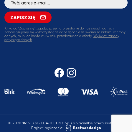
ZAPISZ SIĘ
Klikając “Zapisz się”, zgadzasz się na przesłanie do nas swoich danych.
Zobowiązujemy się wykorzystać te dane zgodnie ze swoimi zasadami ochrony
danych, m.in. do kontaktu w celu przedstawienia oferty.
Wyświetl zasady
dotyczące danych
.
© 2026 dtaplus.pl - DTA-TECHNIK Sp. z o.o. Wszelkie prawa zastrzeżone.
Projekt i wykonanie:
Bestwebdesign