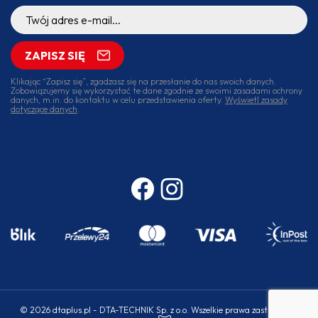
ZAPISZ SIĘ
Klikając “Zapisz się”, zgadzasz się na przesłanie do nas swoich danych.
Zobowiązujemy się wykorzystać te dane zgodnie ze swoimi zasadami ochrony
danych, m.in. do kontaktu w celu przedstawienia oferty.
Wyświetl zasady
dotyczące danych
.
© 2026 dtaplus.pl - DTA-TECHNIK Sp. z o.o. Wszelkie prawa zastrzeżone.