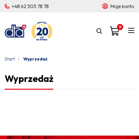
+48 62 505 78 78
Moje konto
0
›
Start
Wyprzedaż
Wyprzedaż